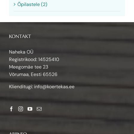
Meist (8)
Õpilastele (2)
KONTAKT
Naheka OÜ
Registrikood: 14525410
Meegomäe tee 23
Võrumaa, Eesti 65526
Klienditugi:
info@koertekas.ee