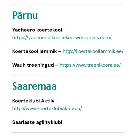
Pärnu
Yacheero koertekool
–
https://yacheeroskoertekool.wordpress.com/
Koertekool lemmik
–
http://koertekoollemmik.ee/
Wauh treeningud
–
https://www.treenikoera.ee/
Saaremaa
Koerteklubi Aktiiv
–
http://www.koerteklubiaktiiv.eu/
Saarlaste agilityklubi