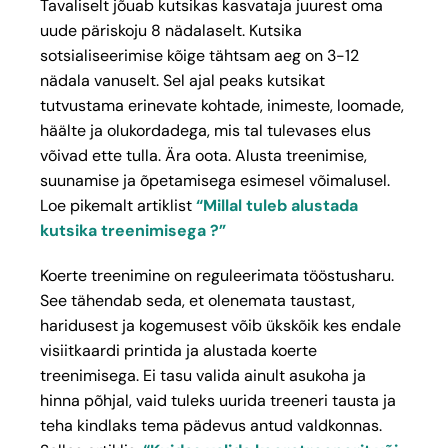
Tavaliselt jõuab kutsikas kasvataja juurest oma
uude päriskoju 8 nädalaselt. Kutsika
sotsialiseerimise kõige tähtsam aeg on 3-12
nädala vanuselt. Sel ajal peaks kutsikat
tutvustama erinevate kohtade, inimeste, loomade,
häälte ja olukordadega, mis tal tulevases elus
võivad ette tulla. Ära oota. Alusta treenimise,
suunamise ja õpetamisega esimesel võimalusel.
Loe pikemalt artiklist
“Millal tuleb alustada
kutsika treenimisega ?”
Koerte treenimine on reguleerimata tööstusharu.
See tähendab seda, et olenemata taustast,
haridusest ja kogemusest võib ükskõik kes endale
visiitkaardi printida ja alustada koerte
treenimisega. Ei tasu valida ainult asukoha ja
hinna põhjal, vaid tuleks uurida treeneri tausta ja
teha kindlaks tema pädevus antud valdkonnas.