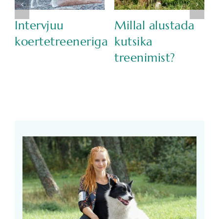
113 päeva
Miks mu
koeraga
kutsikas sõna ei
Suurbritannias I
kuula?
osa