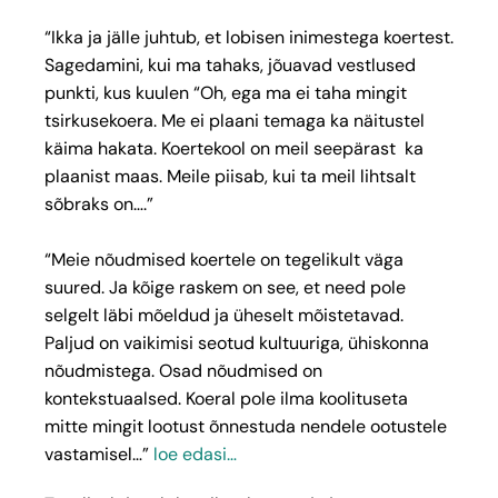
“Ikka ja jälle juhtub, et lobisen inimestega koertest.
Sagedamini, kui ma tahaks, jõuavad vestlused
punkti, kus kuulen “Oh, ega ma ei taha mingit
tsirkusekoera. Me ei plaani temaga ka näitustel
käima hakata. Koertekool on meil seepärast ka
plaanist maas. Meile piisab, kui ta meil lihtsalt
sõbraks on….”
“Meie nõudmised koertele on tegelikult väga
suured. Ja kõige raskem on see, et need pole
selgelt läbi mõeldud ja üheselt mõistetavad.
Paljud on vaikimisi seotud kultuuriga, ühiskonna
nõudmistega. Osad nõudmised on
kontekstuaalsed. Koeral pole ilma koolituseta
mitte mingit lootust õnnestuda nendele ootustele
vastamisel…”
loe edasi…