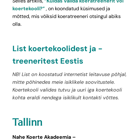
Selles artiklis,
“Kuidas valida koeratreenerit või
koertekooli?”
, on koondatud küsimused ja
mõtted, mis võiksid koeratreeneri otsingul abiks
olla.
List koertekoolidest ja -
treeneritest Eestis
NB! List on koostatud internetist leitavuse põhjal,
mitte põhinedes meie isiklikele soovitustele.
Koertekooli valides tutvu ja uuri iga koertekooli
kohta eraldi nendega isiklikult kontakti võttes.
Tallinn
Nahe Koerte Akadeemia –