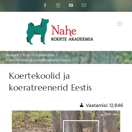
Skip
Facebook
Instagram
YouTube
Email
to
content
Avaleht
Koerte treenimine
Koertekoolid ja koeratreenerid Eestis
Koertekoolid ja
koeratreenerid Eestis
Vaatamisi:
12,846