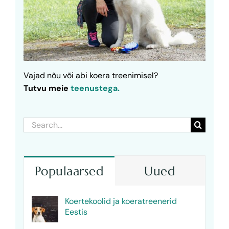
Vajad nõu või abi koera treenimisel?
Tutvu meie
teenustega.
Search
for:
Populaarsed
Uued
Koertekoolid ja koeratreenerid
Eestis