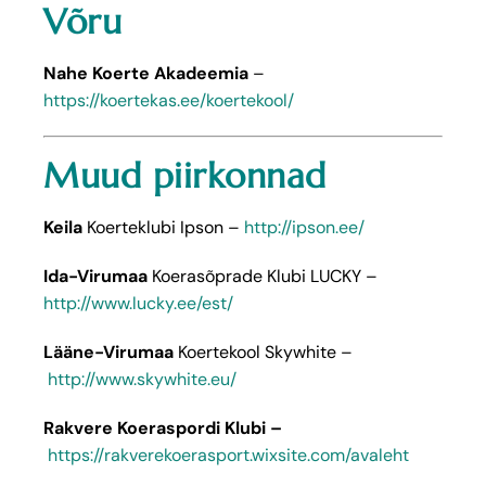
Võru
Nahe Koerte Akadeemia
–
https://koertekas.ee/koertekool/
Muud piirkonnad
Keila
Koerteklubi Ipson –
http://ipson.ee/
Ida-Virumaa
Koerasõprade Klubi LUCKY –
http://www.lucky.ee/est/
Lääne-Virumaa
Koertekool Skywhite –
http://www.skywhite.eu/
Rakvere Koeraspordi Klubi –
https://rakverekoerasport.wixsite.com/avaleht