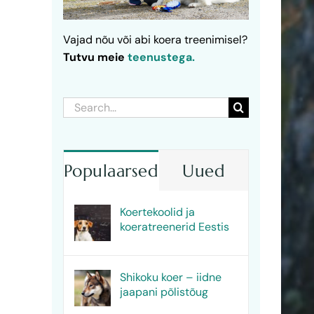
Vajad nõu või abi koera treenimisel?
Tutvu meie
teenustega.
Search
for:
Populaarsed
Uued
Koertekoolid ja
koeratreenerid Eestis
Shikoku koer – iidne
jaapani põlistõug