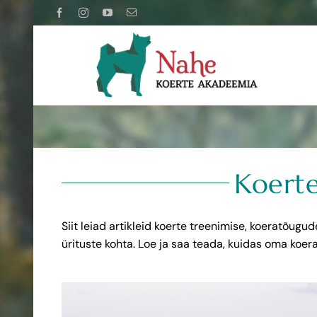
Skip
Facebook
Instagram
YouTube
Email
to
content
Koerte
Siit leiad artikleid koerte treenimise, koeratõugu
ürituste kohta. Loe ja saa teada, kuidas oma ko