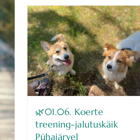
🌿01.06. Koerte
treening-jalutuskäik
Pühajärvel