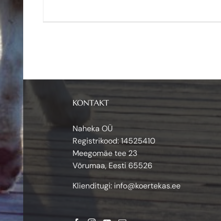
KONTAKT
Naheka OÜ
Registrikood: 14525410
Meegomäe tee 23
Võrumaa, Eesti 65526
Klienditugi:
info@koertekas.ee