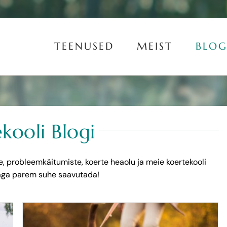
TEENUSED
MEIST
BLOG
kooli Blogi
de, probleemkäitumiste, koerte heaolu ja meie koertekooli
eraga parem suhe saavutada!