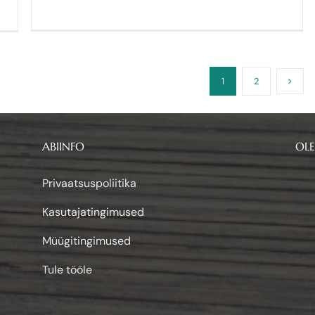
1
2
ABIINFO
OLE
Privaatsuspoliitika
Kasutajatingimused
Müügitingimused
Tule tööle