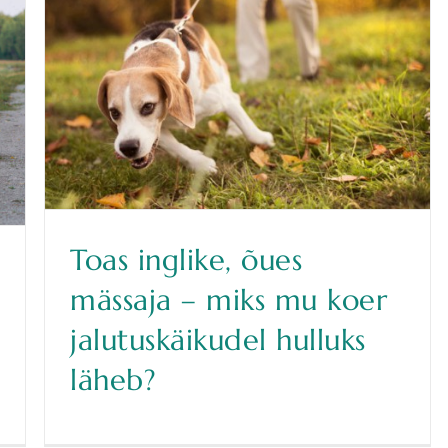
Toas inglike, õues
mässaja – miks mu koer
jalutuskäikudel hulluks
läheb?