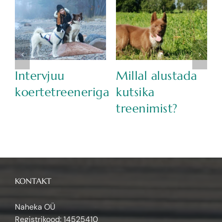
Intervjuu
Millal alustada
koertetreeneriga
kutsika
treenimist?
KONTAKT
Naheka OÜ
Registrikood: 14525410