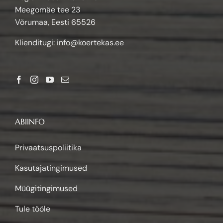
Meegomäe tee 23
Võrumaa, Eesti 65526
Klienditugi:
info@koertekas.ee
ABIINFO
Privaatsuspoliitika
Kasutajatingimused
Müügitingimused
Tule tööle