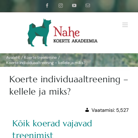
Skip
Facebook
Instagram
YouTube
Email
to
content
Avaleht
Koerte treenimine
Koerte individuaaltreening – kellele ja miks?
Koerte individuaaltreening –
kellele ja miks?
Vaatamisi:
5,527
Kõik koerad vajavad
treenimist