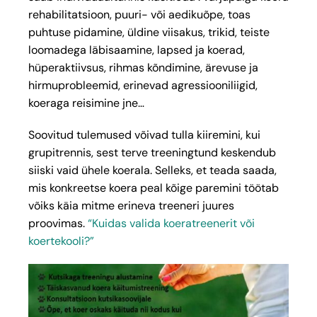
rehabilitatsioon, puuri- või aedikuõpe, toas
puhtuse pidamine, üldine viisakus, trikid, teiste
loomadega läbisaamine, lapsed ja koerad,
hüperaktiivsus, rihmas kõndimine, ärevuse ja
hirmuprobleemid, erinevad agressiooniliigid,
koeraga reisimine jne…
Soovitud tulemused võivad tulla kiiremini, kui
grupitrennis, sest terve treeningtund keskendub
siiski vaid ühele koerala. Selleks, et teada saada,
mis konkreetse koera peal kõige paremini töötab
võiks käia mitme erineva treeneri juures
proovimas.
“Kuidas valida koeratreenerit või
koertekooli?”