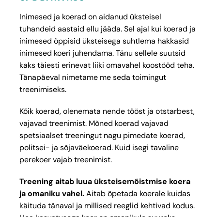
Inimesed ja koerad on aidanud üksteisel
tuhandeid aastaid ellu jääda. Sel ajal kui koerad ja
inimesed õppisid üksteisega suhtlema hakkasid
inimesed koeri juhendama. Tänu sellele suutsid
kaks täiesti erinevat liiki omavahel koostööd teha.
Tänapäeval nimetame me seda toimingut
treenimiseks.
Kõik koerad, olenemata nende tööst ja otstarbest,
vajavad treenimist. Mõned koerad vajavad
spetsiaalset treeningut nagu pimedate koerad,
politsei- ja sõjaväekoerad. Kuid isegi tavaline
perekoer vajab treenimist.
Treening aitab luua üksteisemõistmise koera
ja omaniku vahel.
Aitab õpetada koerale kuidas
käituda tänaval ja millised reeglid kehtivad kodus.