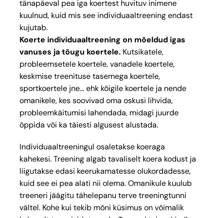
tänapäeval pea iga koertest huvituv inimene
kuulnud, kuid mis see individuaaltreening endast
kujutab.
Koerte individuaaltreening on mõeldud igas
vanuses ja tõugu koertele.
Kutsikatele,
probleemsetele koertele, vanadele koertele,
keskmise treenituse tasemega koertele,
sportkoertele jne… ehk kõigile koertele ja nende
omanikele, kes soovivad oma oskusi lihvida,
probleemkäitumisi lahendada, midagi juurde
õppida või ka täiesti algusest alustada.
Individuaaltreeningul osaletakse koeraga
kahekesi. Treening algab tavaliselt koera kodust ja
liigutakse edasi keerukamatesse olukordadesse,
kuid see ei pea alati nii olema. Omanikule kuulub
treeneri jäägitu tähelepanu terve treeningtunni
vältel. Kohe kui tekib mõni küsimus on võimalik