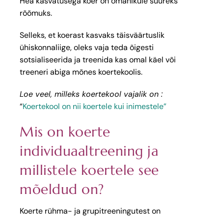
Hea kasvatusega koer on omanikule suureks
rõõmuks.
Selleks, et koerast kasvaks täisväärtuslik
ühiskonnaliige, oleks vaja teda õigesti
sotsialiseerida ja treenida kas omal käel või
treeneri abiga mõnes koertekoolis.
Loe veel, milleks koertekool vajalik on :
“
Koertekool on nii koertele kui inimestele”
Mis on koerte
individuaaltreening ja
millistele koertele see
mõeldud on?
Koerte rühma- ja grupitreeningutest on