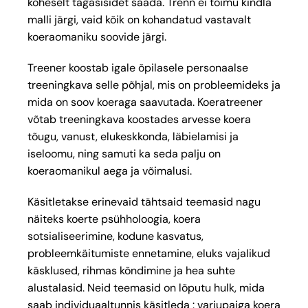
koheselt tagasisidet saada. Trenn ei toimu kindla
malli järgi, vaid kõik on kohandatud vastavalt
koeraomaniku soovide järgi.
Treener koostab igale õpilasele personaalse
treeningkava selle põhjal, mis on probleemideks ja
mida on soov koeraga saavutada. Koeratreener
võtab treeningkava koostades arvesse koera
tõugu, vanust, elukeskkonda, läbielamisi ja
iseloomu, ning samuti ka seda palju on
koeraomanikul aega ja võimalusi.
Käsitletakse erinevaid tähtsaid teemasid nagu
näiteks koerte psühholoogia, koera
sotsialiseerimine, kodune kasvatus,
probleemkäitumiste ennetamine, eluks vajalikud
käsklused, rihmas kõndimine ja hea suhte
alustalasid. Neid teemasid on lõputu hulk, mida
saab individuaaltunnis käsitleda : varjupaiga koera